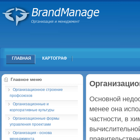
ГЛАВНАЯ
КАРТОГРАФ
Главное меню
Организацио
Организационное строение
профсоюзов
Основной недос
Организационные и
менее она испо
корпоративные культуры
частности, в хи
Организационные формы
управления проектами
вычислительной
Организация - основа
правительствен
менеджмента