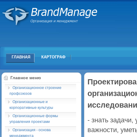
ГЛАВНАЯ
КАРТОГРАФ
Главное меню
Проектирова
Организационное строение
организацио
профсоюзов
Организационные и
исследован
корпоративные культуры
Организационные формы
- знать задачи,
управления проектами
важности, умет
Организация - основа
менеджмента