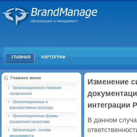
ГЛАВНАЯ
КАРТОГРАФ
Главное меню
Изменение с
Организационное строение
документаци
профсоюзов
Организационные и
интеграции 
корпоративные культуры
Организационные формы
В данном случ
управления проектами
ответственност
Организация - основа
менеджмента