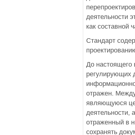
перепроектиров
деятельности э
как составной 
Стандарт содер
проектированию
До настоящего 
регулирующих д
информационног
отражен. Межд
являющуюся це
деятельности, 
отраженный в н
сохранять доку