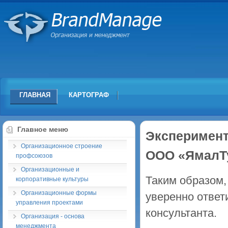
ГЛАВНАЯ
КАРТОГРАФ
Главное меню
Эксперимент
Организационное строение
ООО «ЯмалТ
профсоюзов
Организационные и
Таким образом,
корпоративные культуры
Организационные формы
уверенно ответ
управления проектами
консультанта.
Организация - основа
менеджмента